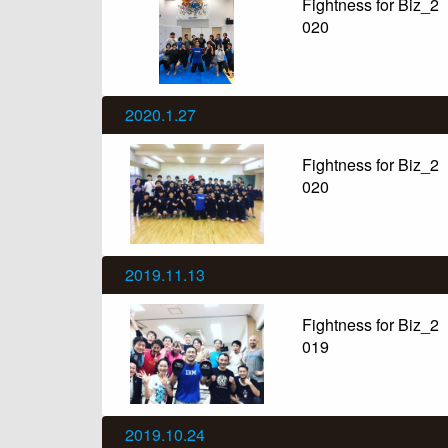
Fightness for Biz_2
020
2020.1.27
Fightness for Biz_2
020
2019.11.13
Fightness for Biz_2
019
2019.10.24