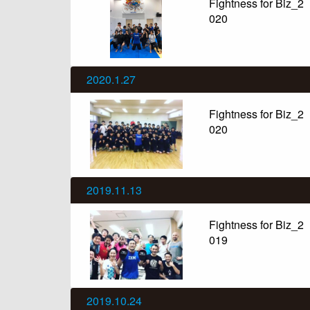
Fightness for Biz_2
020
2020.1.27
Fightness for Biz_2
020
2019.11.13
Fightness for Biz_2
019
2019.10.24