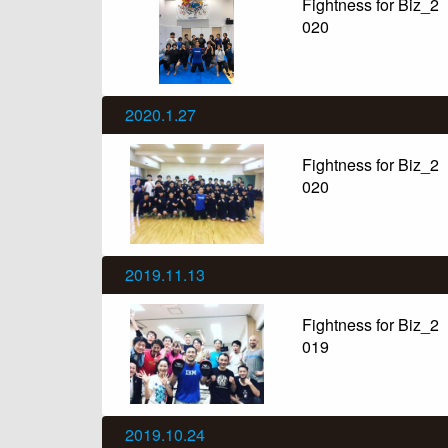
Fightness for Biz_2
020
2020.1.27
Fightness for Biz_2
020
2019.11.13
Fightness for Biz_2
019
2019.10.24