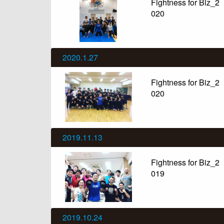
Fightness for Biz_2
020
2020.1.27
Fightness for Biz_2
020
2019.11.13
Fightness for Biz_2
019
2019.10.24