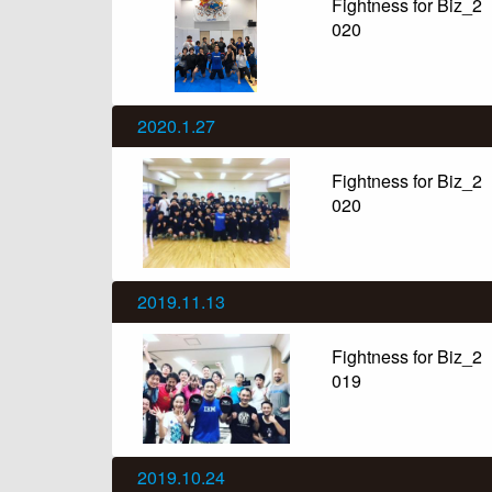
Fightness for Biz_2
020
2020.1.27
Fightness for Biz_2
020
2019.11.13
Fightness for Biz_2
019
2019.10.24